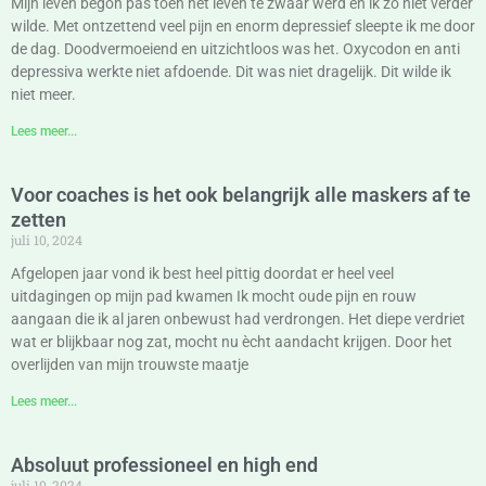
Mijn leven begon pas toen het leven te zwaar werd en ik zo niet verder
wilde. Met ontzettend veel pijn en enorm depressief sleepte ik me door
de dag. Doodvermoeiend en uitzichtloos was het. Oxycodon en anti
depressiva werkte niet afdoende. Dit was niet dragelijk. Dit wilde ik
niet meer.
Lees meer...
Voor coaches is het ook belangrijk alle maskers af te
zetten
juli 10, 2024
Afgelopen jaar vond ik best heel pittig doordat er heel veel
uitdagingen op mijn pad kwamen Ik mocht oude pijn en rouw
aangaan die ik al jaren onbewust had verdrongen. Het diepe verdriet
wat er blijkbaar nog zat, mocht nu ècht aandacht krijgen. Door het
overlijden van mijn trouwste maatje
Lees meer...
Absoluut professioneel en high end
juli 10, 2024