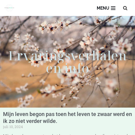
MENU
Ga
naar
de
inhoud
Ervaringsverhalen
en info
Mijn leven begon pas toen het leven te zwaar werd en
ik zo niet verder wilde.
juli 10, 2024