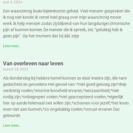
mei 6, 2024
Een waanzinnig leuke bijeenkomst gehad. Veel mensen gesproken die
ik nog niet kende.Ik vertel heel graag over mijn waanzinnig mooie
werk.Ik help mensen zodat zij blijvend van hun langdurige/chronische
pijn af kunnen komen.De meneer die ik spreek, zei, “gelukkig heb ik
geen pijn”. Op het moment dat hij dàt zegt
Lees meer...
Van overleven naar leven
maart 24, 2023
Als donderslag bij heldere hemel kunnen ze daar ineens zijn, die nare
gedachtes en gevoelens Het gevoel van :*niet goed genoeg zijn*diep
verdrietig voelen,*enorme boosheid ervaren,*eenzaamheid,*niet
nodig zijn,*onbegrepen voelen,*niet geaccepteerd voelen,*eigenlijk
hier op aarde helemaal niet willen zijn,*schamen voor jezelf,*het leven
even niet aan kunnen,*zo ongelukkig voelen,*onrust ervaren Dat
gebeurde
Lees meer...